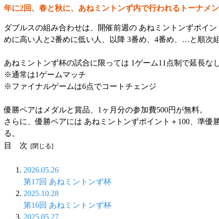
年に2回、
春と秋に、あねミントンず内で行われるトーナメン
ダブルスの組み合わせは、開催前週の あねミントンずポイン
めに高い人
と
2番めに低い人
、以降
3番め
、
4番め
、…と順次
あねミントンず杯の試合に限っては 1ゲーム11点制で延長な
※通常は1ゲームマッチ
※ファイナルゲームは6点でコートチェンジ
優勝ペアはメダルと賞品、1ヶ月分の参加費500円が無料。
さらに、優勝ペアには あねミントンずポイント＋100、準優勝
る。
目 次
2026.05.26
第17回 あねミントンず杯
2025.10.28
第16回 あねミントンず杯
2025.05.27