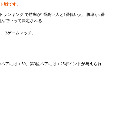
ト戦です。
トランキング で
勝率が1番高い人
と
1番低い人
、
勝率が2番
組んでいって決定される。
し、3ゲームマッチ。
ペアには＋50、第3位ペアには＋25ポイントが与えられ