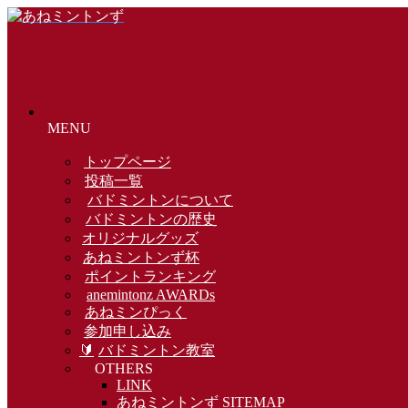
MENU
トップページ
投稿一覧
バドミントンについて
バドミントンの歴史
オリジナルグッズ
あねミントンず杯
ポイントランキング
anemintonz AWARDs
あねミンぴっく
参加申し込み
🔰
バドミントン教室
OTHERS
LINK
あねミントンず SITEMAP