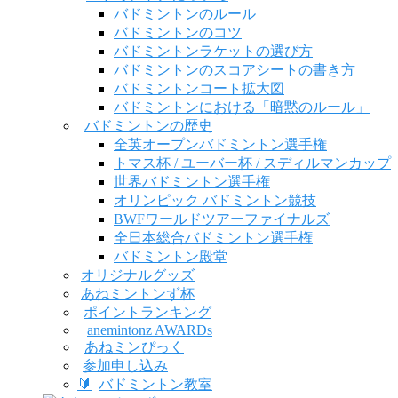
バドミントンのルール
バドミントンのコツ
バドミントンラケットの選び方
バドミントンのスコアシートの書き方
バドミントンコート拡大図
バドミントンにおける「暗黙のルール」
バドミントンの歴史
全英オープンバドミントン選手権
トマス杯 / ユーバー杯 / スディルマンカップ
世界バドミントン選手権
オリンピック バドミントン競技
BWFワールドツアーファイナルズ
全日本総合バドミントン選手権
バドミントン殿堂
オリジナルグッズ
あねミントンず杯
ポイントランキング
anemintonz AWARDs
あねミンぴっく
参加申し込み
🔰
バドミントン教室