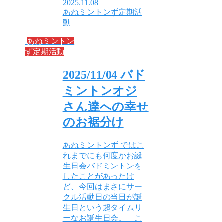
2025.11.08
あねミントンず定期活
動
あねミントン
ず定期活動
2025/11/04 バド
ミントンオジ
さん達への幸せ
のお裾分け
あねミントンず ではこ
れまでにも何度かお誕
生日会バドミントンを
したことがあったけ
ど、今回はまさにサー
クル活動日の当日が誕
生日という超タイムリ
ーなお誕生日会。 こ