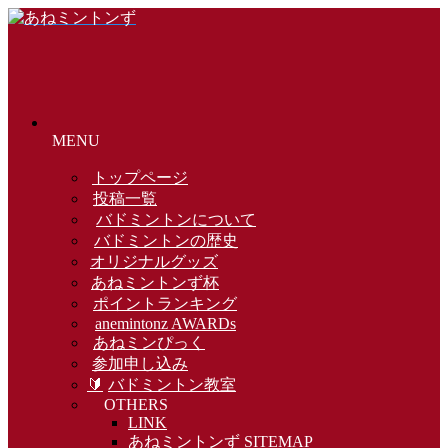
MENU
トップページ
投稿一覧
バドミントンについて
バドミントンの歴史
オリジナルグッズ
あねミントンず杯
ポイントランキング
anemintonz AWARDs
あねミンぴっく
参加申し込み
🔰
バドミントン教室
OTHERS
LINK
あねミントンず SITEMAP