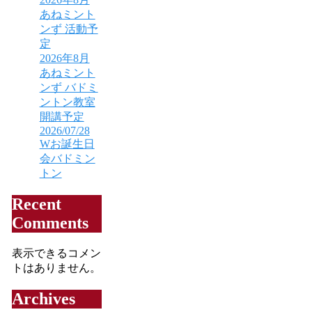
あねミント
ンず 活動予
定
2026年8月
あねミント
ンず バドミ
ントン教室
開講予定
2026/07/28
Wお誕生日
会バドミン
トン
Recent
Comments
表示できるコメン
トはありません。
Archives