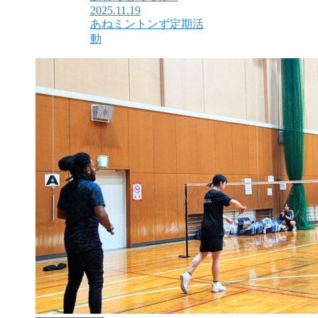
2025.11.19
あねミントンず定期活
動