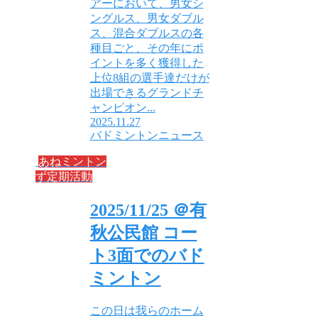
アーにおいて、男女シ
ングルス、男女ダブル
ス、混合ダブルスの各
種目ごと、その年にポ
イントを多く獲得した
上位8組の選手達だけが
出場できるグランドチ
ャンピオン...
2025.11.27
バドミントンニュース
あねミントン
ず定期活動
2025/11/25 ＠有
秋公民館 コー
ト3面でのバド
ミントン
この日は我らのホーム