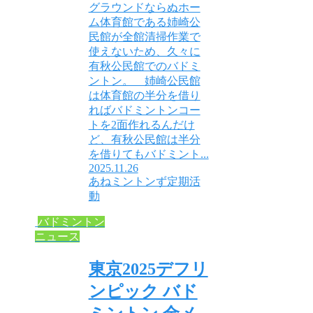
グラウンドならぬホー
ム体育館である姉崎公
民館が全館清掃作業で
使えないため、久々に
有秋公民館でのバドミ
ントン。 姉崎公民館
は体育館の半分を借り
ればバドミントンコー
トを2面作れるんだけ
ど、有秋公民館は半分
を借りてもバドミント...
2025.11.26
あねミントンず定期活
動
バドミントン
ニュース
東京2025デフリ
ンピック バド