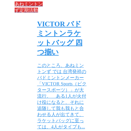
あねミントン
ず定期活動
VICTOR バド
ミントンラケ
ットバッグ 四
つ揃い
このところ、あねミン
トンず では 台湾発祥の
バドミントンメーカー
「VICTOR Sports（ビク
タースポーツ）」が大
流行。 ある1人が火付
け役になると、それに
追随して我も我もと合
わせる人が出てきて、
ラケットバッグに至っ
ては、4人がタイプも...