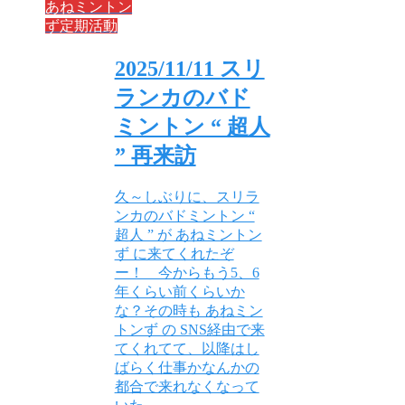
あねミントン
ず定期活動
2025/11/11 スリ
ランカのバド
ミントン “ 超人
” 再来訪
久～しぶりに、スリラ
ンカのバドミントン “
超人 ” が あねミントン
ず に来てくれたぞ
ー！ 今からもう5、6
年くらい前くらいか
な？その時も あねミン
トンず の SNS経由で来
てくれてて、以降はし
ばらく仕事かなんかの
都合で来れなくなって