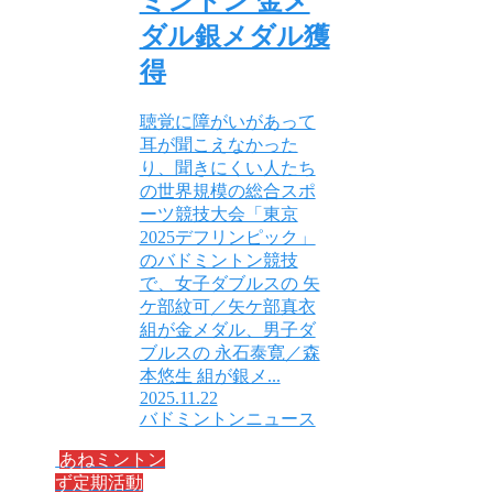
ミントン 金メ
ダル銀メダル獲
得
聴覚に障がいがあって
耳が聞こえなかった
り、聞きにくい人たち
の世界規模の総合スポ
ーツ競技大会「東京
2025デフリンピック」
のバドミントン競技
で、女子ダブルスの 矢
ケ部紋可／矢ケ部真衣
組が金メダル、男子ダ
ブルスの 永石泰寛／森
本悠生 組が銀メ...
2025.11.22
バドミントンニュース
あねミントン
ず定期活動