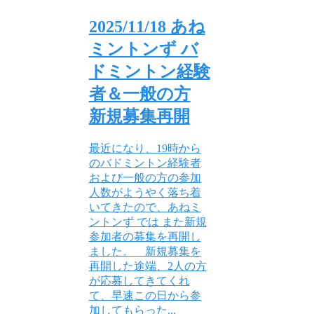
2025/11/18 あね
ミントンず バ
ドミントン経験
者＆一般の方
新規募集再開
最近になり、19時から
のバドミントン経験者
および一般の方の参加
人数がようやく落ち着
いてきたので、あねミ
ントンず では また新規
参加者の募集を再開し
ました。 新規募集を
再開した途端、2人の方
が応募してきてくれ
て、早速この日から参
加してもらった...