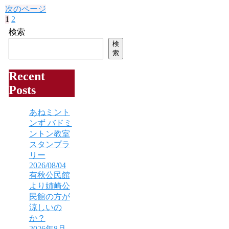
次のページ
1
2
次
へ
検索
検
索
Recent
Posts
あねミント
ンず バドミ
ントン教室
スタンプラ
リー
2026/08/04
有秋公民館
より姉崎公
民館の方が
涼しいの
か？
2026年8月