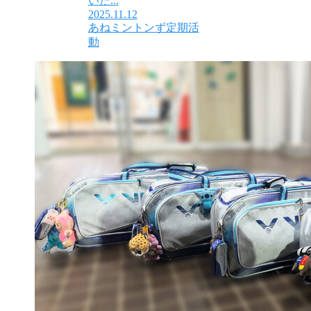
いた...
2025.11.12
あねミントンず定期活
動