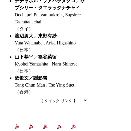
デチャポル・プアバラヌクロ
／
サ
プシリー・タエラッタナチャイ
Dechapol Puavaranukroh , Sapsiree
Taerattanachai
（タイ）
渡辺勇大
／
東野有紗
Yuta Watanabe , Arisa Higashino
（日本）
山下恭平
／
篠谷菜留
Kyohei Yamashita , Naru Shinoya
（日本）
鄧俊文
／
謝影雪
Tang Chun Man , Tse Ying Suet
（香港）