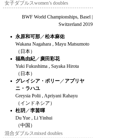
女子ダブルス
women’s doubles
BWF World Championships, Basel |
Switzerland 2019
永原和可那
／
松本麻佑
Wakana Nagahara , Mayu Matsumoto
（日本）
福島由紀
／
廣田彩花
Yuki Fukushima , Sayaka Hirota
（日本）
グレイシア・ポリー
／
アプリヤ
ニ・ラハユ
Greysia Polii , Apriyani Rahayu
（インドネシア）
杜玥
／
李茵暉
Du Yue , Li Yinhui
（中国）
混合ダブルス
mixed doubles