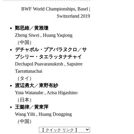
BWF World Championships, Basel |
Switzerland 2019
鄭思維
／
黄雅瓊
Zheng Siwei , Huang Yaqiong
（中国）
デチャポル・プアバラヌクロ
／
サ
プシリー・タエラッタナチャイ
Dechapol Puavaranukroh , Sapsiree
Taerattanachai
（タイ）
渡辺勇大
／
東野有紗
Yuta Watanabe , Arisa Higashino
（日本）
王懿律
／
黄東萍
Wang Yilü , Huang Dongping
（中国）