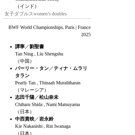
（インド）
女子ダブルス
women’s doubles
BWF World Championships, Paris | France
2025
譚寧
／
劉聖書
Tan Ning , Liu Shengshu
（中国）
パーリー・タン
／
ティナ・ムラリ
タラン
Pearly Tan , Thinaah Muralitharan
（マレーシア）
志田千陽
／
松山奈未
Chiharu Shida , Nami Matsuyama
（日本）
中西貴映
／
岩永鈴
Kie Nakanishi , Rin Iwanaga
（日本）