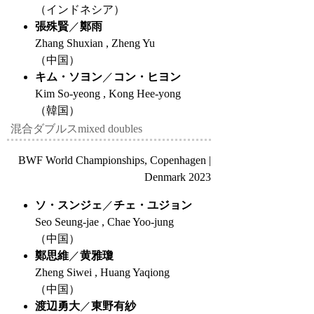
（インドネシア）
張殊賢
／
鄭雨
Zhang Shuxian , Zheng Yu
（中国）
キム・ソヨン
／
コン・ヒヨン
Kim So-yeong , Kong Hee-yong
（韓国）
混合ダブルス
mixed doubles
BWF World Championships, Copenhagen |
Denmark 2023
ソ・スンジェ
／
チェ・ユジョン
Seo Seung-jae , Chae Yoo-jung
（中国）
鄭思維
／
黄雅瓊
Zheng Siwei , Huang Yaqiong
（中国）
渡辺勇大
／
東野有紗