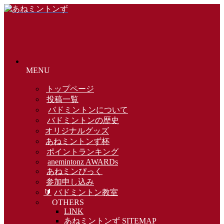
MENU
トップページ
投稿一覧
バドミントンについて
バドミントンの歴史
オリジナルグッズ
あねミントンず杯
ポイントランキング
anemintonz AWARDs
あねミンぴっく
参加申し込み
🔰
バドミントン教室
OTHERS
LINK
あねミントンず SITEMAP