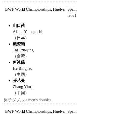
BWF World Championships, Huelva | Spain
2021
山口茜
Akane Yamaguchi
（日本）
戴資穎
Tai Tzu-ying
（台湾）
何冰嬌
He Bingjiao
（中国）
張艺曼
Zhang Yiman
（中国）
男子ダブルス
men’s doubles
BWF World Championships, Huelva | Spain