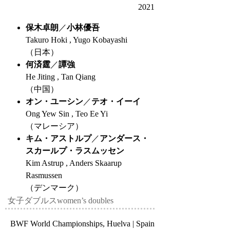
2021
保木卓朗
／
小林優吾
Takuro Hoki , Yugo Kobayashi
（日本）
何済霆
／
譚強
He Jiting , Tan Qiang
（中国）
オン・ユーシン
／
テオ・イーイ
Ong Yew Sin , Teo Ee Yi
（マレーシア）
キム・アストルプ
／
アンダース・
スカールプ・ラスムッセン
Kim Astrup , Anders Skaarup
Rasmussen
（デンマーク）
女子ダブルス
women’s doubles
BWF World Championships, Huelva | Spain