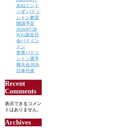
あねミント
ンず バドミ
ントン教室
開講予定
2026/07/28
Wお誕生日
会バドミン
トン
世界バドミ
ントン選手
権大会2026
日本代表
Recent
Comments
表示できるコメン
トはありません。
Archives