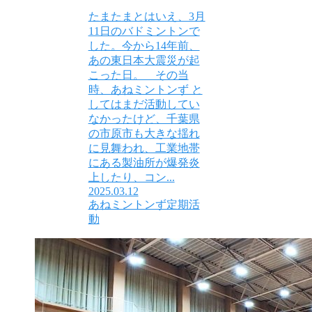
たまたまとはいえ、3月
11日のバドミントンで
した。今から14年前、
あの東日本大震災が起
こった日。 その当
時、あねミントンず と
してはまだ活動してい
なかったけど、千葉県
の市原市も大きな揺れ
に見舞われ、工業地帯
にある製油所が爆発炎
上したり、コン...
2025.03.12
あねミントンず定期活
動