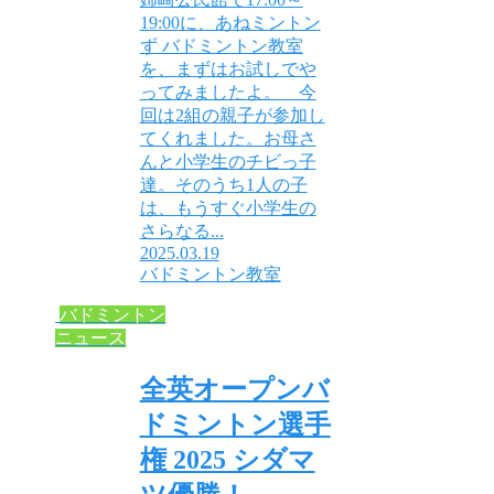
19:00に、あねミントン
ず バドミントン教室
を、まずはお試しでや
ってみましたよ。 今
回は2組の親子が参加し
てくれました。お母さ
んと小学生のチビっ子
達。そのうち1人の子
は、もうすぐ小学生の
さらなる...
2025.03.19
バドミントン教室
バドミントン
ニュース
全英オープンバ
ドミントン選手
権 2025 シダマ