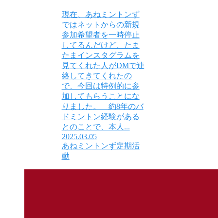
現在、あねミントンず
ではネットからの新規
参加希望者を一時停止
してるんだけど、たま
たまインスタグラムを
見てくれた人がDMで連
絡してきてくれたの
で、今回は特例的に参
加してもらうことにな
りました。 約8年のバ
ドミントン経験がある
とのことで、本人...
2025.03.05
あねミントンず定期活
動