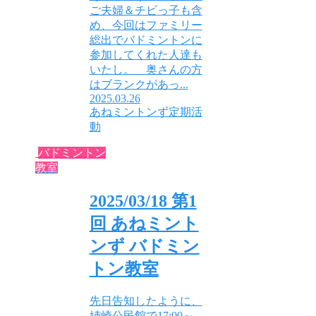
ご夫婦＆チビっ子も含
め、今回はファミリー
総出でバドミントンに
参加してくれた人達も
いたし。 奥さんの方
はブランクがあっ...
2025.03.26
あねミントンず定期活
動
バドミントン
教室
2025/03/18 第1
回 あねミント
ンず バドミン
トン教室
先日告知したように、
姉崎公民館で17:00～