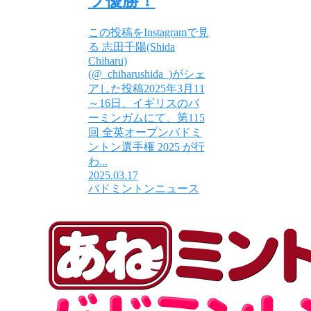
ツ優勝！
この投稿をInstagramで見
る 志田千陽(Shida
Chiharu)
(@_chiharushida_)がシェ
アした投稿2025年3月11
～16日、イギリスのバ
ーミンガムにて、第115
回 全英オープンバドミ
ントン選手権 2025 が行
わ...
2025.03.17
バドミントンニュース