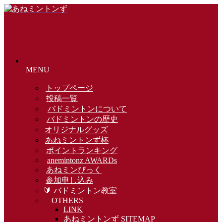
MENU
トップページ
投稿一覧
バドミントンについて
バドミントンの歴史
オリジナルグッズ
あねミントンず杯
ポイントランキング
anemintonz AWARDs
あねミンぴっく
参加申し込み
🔰
バドミントン教室
OTHERS
LINK
あねミントンず SITEMAP