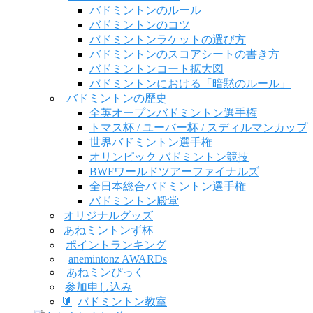
バドミントンのルール
バドミントンのコツ
バドミントンラケットの選び方
バドミントンのスコアシートの書き方
バドミントンコート拡大図
バドミントンにおける「暗黙のルール」
バドミントンの歴史
全英オープンバドミントン選手権
トマス杯 / ユーバー杯 / スディルマンカップ
世界バドミントン選手権
オリンピック バドミントン競技
BWFワールドツアーファイナルズ
全日本総合バドミントン選手権
バドミントン殿堂
オリジナルグッズ
あねミントンず杯
ポイントランキング
anemintonz AWARDs
あねミンぴっく
参加申し込み
🔰
バドミントン教室