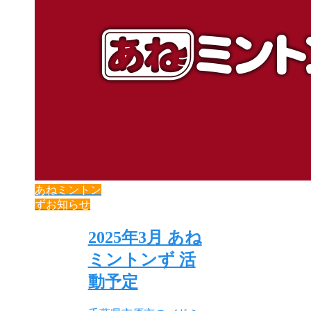
あねミントン
ずお知らせ
2025年3月 あね
ミントンず 活
動予定