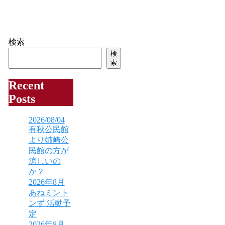
検索
検
索
Recent
Posts
2026/08/04
有秋公民館
より姉崎公
民館の方が
涼しいの
か？
2026年8月
あねミント
ンず 活動予
定
2026年8月