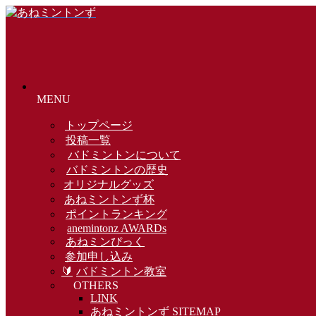
MENU
トップページ
投稿一覧
バドミントンについて
バドミントンの歴史
オリジナルグッズ
あねミントンず杯
ポイントランキング
anemintonz AWARDs
あねミンぴっく
参加申し込み
🔰
バドミントン教室
OTHERS
LINK
あねミントンず SITEMAP