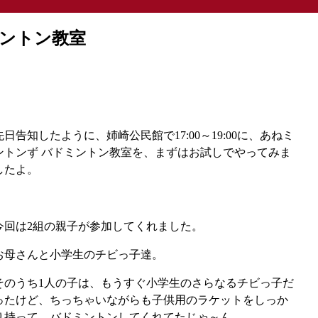
ドミントン教室
先日告知したように、姉崎公民館で17:00～19:00に、あねミ
ントンず バドミントン教室を、まずはお試しでやってみま
したよ。
今回は2組の親子が参加してくれました。
お母さんと小学生のチビっ子達。
そのうち1人の子は、もうすぐ小学生のさらなるチビっ子だ
ったけど、ちっちゃいながらも子供用のラケットをしっか
り持って、バドミントンしてくれてたじゃ～ん。