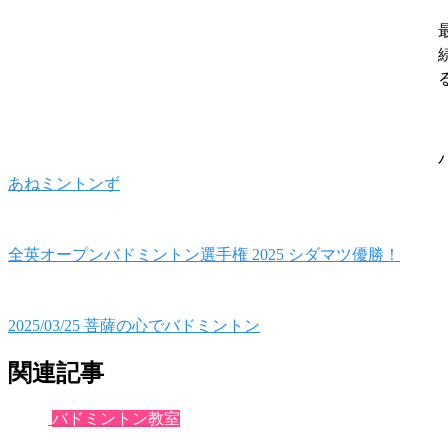
あねミントンず
全英オープンバドミントン選手権 2025 シダマツ優勝！
2025/03/25 菩薩の心でバドミントン
関連記事
バドミントン教室