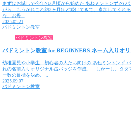
まずはお試しで今年の3月頃から始めた あねミントンず の バド
がら、もうかれこれ約2ヶ月ほど続けてきて、参加してくれ
な。お母...
2025.05.21
バドミントン教室
バドミントン教室
バドミントン教室 for BEGINNERS ネーム入り
幼稚園児や小学生、初心者の人たち向けの あねミントンず 
れの名前入りオリジナル缶バッジを作成。 しかーし、タダで
ー数の目標を決め、...
2025.09.07
バドミントン教室