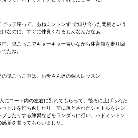
チビっ子達って、あねミントンず で知り合った間柄という
だけなのに、すぐに仲良くなるもんなんだなぁ。
途中、鬼ごっこでキャーキャー言いながら体育館を走り回
ってたね。
その鬼ごっこ中は、お母さん達の個人レッスン。
2人にコート内の左右に別れてもらって、後ろに上げられた
シャトルを打ち返したり、前に落とされたシャトルをレシ
ーブしたりする練習などをランダムに行い、バドミントン
の感覚を養ってもらいました。