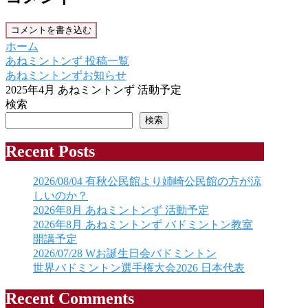
コメントを書き込む
ホーム
あねミントンず 投稿一覧
あねミントンずお知らせ
2025年4月 あねミントンず 活動予定
検索
検索
Recent Posts
2026/08/04 有秋公民館より姉崎公民館の方が涼
しいのか？
2026年8月 あねミントンず 活動予定
2026年8月 あねミントンず バドミントン教室
開講予定
2026/07/28 Wお誕生日会バドミントン
世界バドミントン選手権大会2026 日本代表
Recent Comments