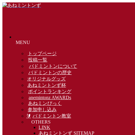
MENU
トップページ
投稿一覧
バドミントンについて
バドミントンの歴史
オリジナルグッズ
あねミントンず杯
ポイントランキング
anemintonz AWARDs
あねミンぴっく
参加申し込み
🔰
バドミントン教室
OTHERS
LINK
あねミントンず SITEMAP